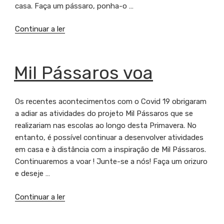
casa. Faça um pássaro, ponha-o …
Continuar a ler
“Mil
Pássaros,
um
desejo
PUBLICADO
Mil Pássaros voa
EM
comum”
Os recentes acontecimentos com o Covid 19 obrigaram
a adiar as atividades do projeto Mil Pássaros que se
realizariam nas escolas ao longo desta Primavera. No
entanto, é possível continuar a desenvolver atividades
em casa e à distância com a inspiração de Mil Pássaros.
Continuaremos a voar ! Junte-se a nós! Faça um orizuro
e deseje …
Continuar a ler
“Mil
Pássaros
voa”