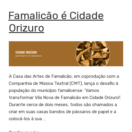
na
Fábrica
PUBLICADO
Famalicão é Cidade
EM
das
Orizuro
Artes/CCB
dá
lugar
a
Poemário
e
Poemário
Vivo”
A Casa das Artes de Famalicão, em coprodução com a
Companhia de Música Teatral (CMT), lança o desafio à
população do município famalicense: ‘Vamos
transformar Vila Nova de Famalicão em Cidade Orizuro!’.
Durante cerca de dois meses, todos são chamados a
criar em suas casas bandos de pássaros de papel e a
colocá-los à sua …