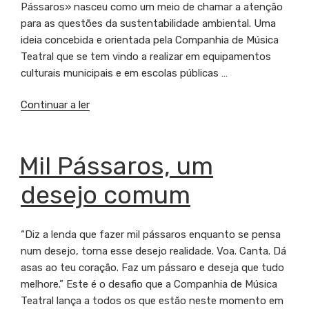
Pássaros» nasceu como um meio de chamar a atenção
para as questões da sustentabilidade ambiental. Uma
ideia concebida e orientada pela Companhia de Música
Teatral que se tem vindo a realizar em equipamentos
culturais municipais e em escolas públicas …
Continuar a ler
“Lisboa
Capital
Verde
2020
PUBLICADO
Mil Pássaros, um
EM
lança
desejo comum
desafio
Mil
Pássaros
“Diz a lenda que fazer mil pássaros enquanto se pensa
nas
num desejo, torna esse desejo realidade. Voa. Canta. Dá
redes
asas ao teu coração. Faz um pássaro e deseja que tudo
sociais”
melhore.” Este é o desafio que a Companhia de Música
Teatral lança a todos os que estão neste momento em