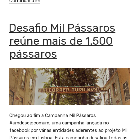
Continuar a ler
“Famalicão
é
Cidade
Orizuro”
PUBLICADO
Desafio Mil Pássaros
EM
reúne mais de 1.500
pássaros
Chegou ao fim a Campanha Mil Pássaros
#umdesejocomum, uma campanha lançada no
facebook por várias entidades aderentes ao projeto Mil
Pássaros em Lisboa. Esta campanha desafiou todas as