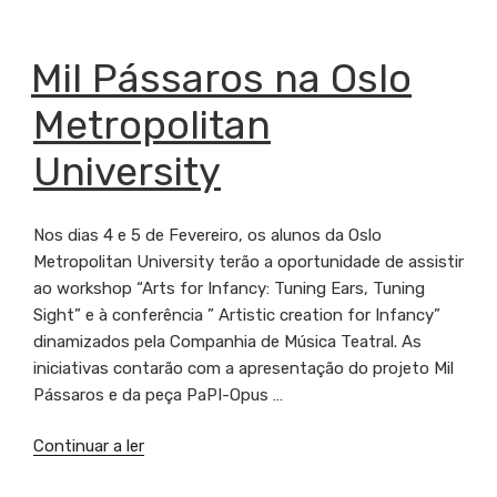
dos
Remédios
recebe
PUBLICADO
Mil Pássaros na Oslo
EM
“Orizuro”
Metropolitan
e
Formação
University
Mil
Pássaros”
Nos dias 4 e 5 de Fevereiro, os alunos da Oslo
Metropolitan University terão a oportunidade de assistir
ao workshop “Arts for Infancy: Tuning Ears, Tuning
Sight” e à conferência ” Artistic creation for Infancy”
dinamizados pela Companhia de Música Teatral. As
iniciativas contarão com a apresentação do projeto Mil
Pássaros e da peça PaPI-Opus …
Continuar a ler
“Mil
Pássaros