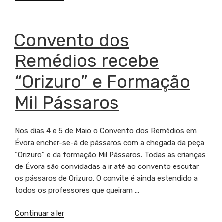
Pássaros
no
projeto
PUBLICADO
Convento dos
EM
Cultura
Remédios recebe
É
Educação”
“Orizuro” e Formação
Mil Pássaros
Nos dias 4 e 5 de Maio o Convento dos Remédios em
Évora encher-se-á de pássaros com a chegada da peça
“Orizuro” e da formação Mil Pássaros. Todas as crianças
de Évora são convidadas a ir até ao convento escutar
os pássaros de Orizuro. O convite é ainda estendido a
todos os professores que queiram …
Continuar a ler
“Convento