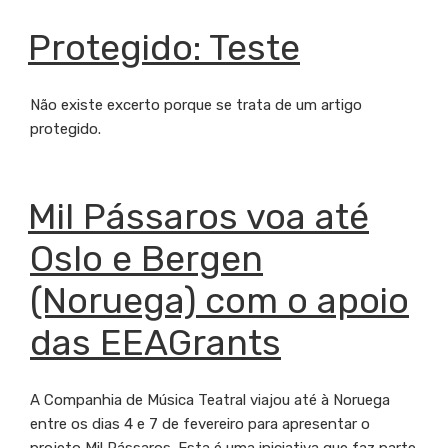
Pássaros
junta
PUBLICADO
Protegido: Teste
EM
professores
de
todo
Não existe excerto porque se trata de um artigo
o
protegido.
município
de
Lisboa”
PUBLICADO
Mil Pássaros voa até
EM
Oslo e Bergen
(Noruega) com o apoio
das EEAGrants
A Companhia de Música Teatral viajou até à Noruega
entre os dias 4 e 7 de fevereiro para apresentar o