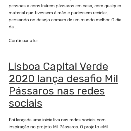
pessoas a construírem pássaros em casa, com qualquer
material que tivessem à mão e pudessem reciclar,
pensando no desejo comum de um mundo melhor. O dia
da …
Continuar a ler
“Desafio
Mil
Pássaros
reúne
PUBLICADO
Lisboa Capital Verde
EM
mais
2020 lança desafio Mil
de
1.500
Pássaros nas redes
pássaros”
sociais
Foi lançada uma iniciativa nas redes sociais com
inspiração no projeto Mil Pássaros. O projeto «Mil