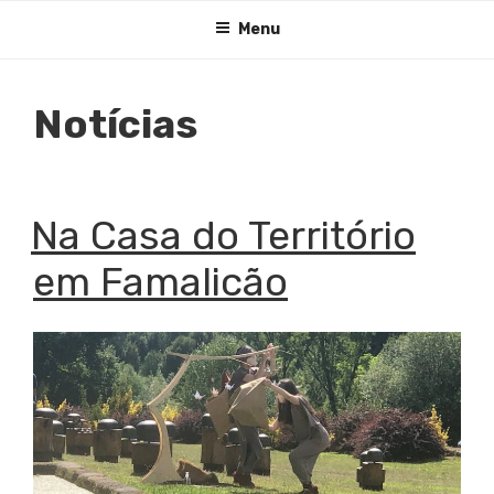
Saltar
Menu
para
o
conteúdo
Notícias
PUBLICADO
Na Casa do Território
EM
em Famalicão