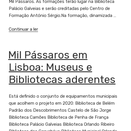
Mil Pássaros. As formações terão lugar na Biblioteca
Palácio Galveias e serão creditadas pelo Centro de
Formação António Sérgio.Na formação, dinamizada …
Continuar a ler
“Formação
Mil
Pássaros
convida
PUBLICADO
Mil Pássaros em
EM
professores
Lisboa: Museus e
e
mediadores
Bibliotecas aderentes
de
Lisboa
a
Está definido o conjunto de equipamentos municipais
voarem
que acolhem o projeto em 2020: Biblioteca de Belém
em
Padrão dos Descobrimentos Castelo de São Jorge
conjunto”
Biblioteca Camões Biblioteca de Penha de França
Biblioteca Palácio Galveias Biblioteca Orlando Ribeiro