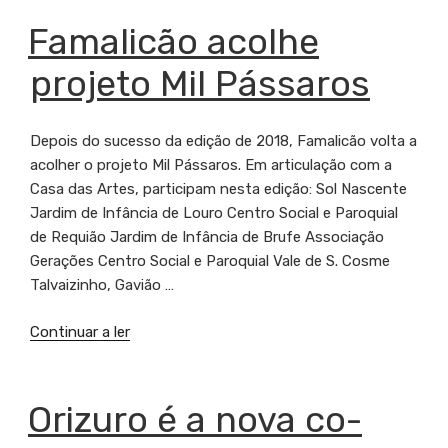
na
Oslo
PUBLICADO
Famalicão acolhe
EM
Metropolitan
projeto Mil Pássaros
University”
Depois do sucesso da edição de 2018, Famalicão volta a
acolher o projeto Mil Pássaros. Em articulação com a
Casa das Artes, participam nesta edição: Sol Nascente
Jardim de Infância de Louro Centro Social e Paroquial
de Requião Jardim de Infância de Brufe Associação
Gerações Centro Social e Paroquial Vale de S. Cosme
Talvaizinho, Gavião …
Continuar a ler
“Famalicão
acolhe
projeto
Mil
PUBLICADO
Orizuro é a nova co-
EM
Pássaros”