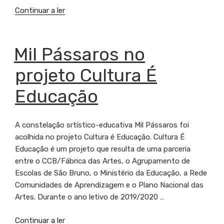
Continuar a ler
“Lisboa
Capital
Verde
Europeia
PUBLICADO
Mil Pássaros no
EM
2020
projeto Cultura É
acolhe
projeto
Educação
Mil
Pássaros”
A constelação srtístico-educativa Mil Pássaros foi
acolhida no projeto Cultura é Educação. Cultura É
Educação é um projeto que resulta de uma parceria
entre o CCB/Fábrica das Artes, o Agrupamento de
Escolas de São Bruno, o Ministério da Educação, a Rede
Comunidades de Aprendizagem e o Plano Nacional das
Artes. Durante o ano letivo de 2019/2020 …
Continuar a ler
“Mil