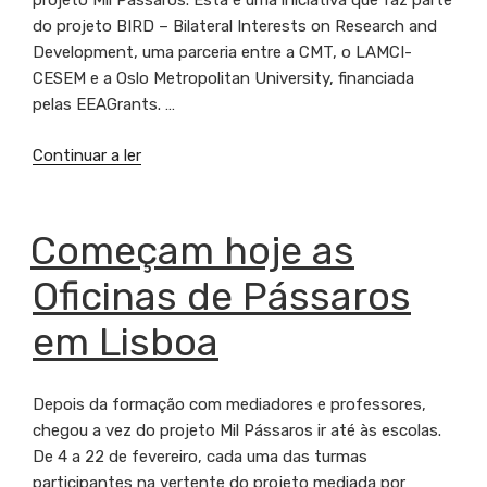
projeto Mil Pássaros. Esta é uma iniciativa que faz parte
do projeto BIRD – Bilateral Interests on Research and
Development, uma parceria entre a CMT, o LAMCI-
CESEM e a Oslo Metropolitan University, financiada
pelas EEAGrants. …
Continuar a ler
“Mil
Pássaros
voa
até
PUBLICADO
Começam hoje as
EM
Oslo
Oficinas de Pássaros
e
Bergen
em Lisboa
(Noruega)
com
o
Depois da formação com mediadores e professores,
apoio
chegou a vez do projeto Mil Pássaros ir até às escolas.
das
De 4 a 22 de fevereiro, cada uma das turmas
EEAGrants”
participantes na vertente do projeto mediada por