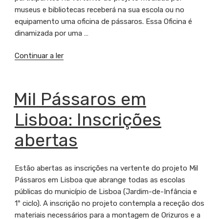
museus e bibliotecas receberá na sua escola ou no
equipamento uma oficina de pássaros. Essa Oficina é
dinamizada por uma …
Continuar a ler
“Começam
hoje
as
Oficinas
PUBLICADO
Mil Pássaros em
EM
de
Lisboa: Inscrições
Pássaros
em
abertas
Lisboa”
Estão abertas as inscrições na vertente do projeto Mil
Pássaros em Lisboa que abrange todas as escolas
públicas do município de Lisboa (Jardim-de-Infância e
1º ciclo). A inscrição no projeto contempla a receção dos
materiais necessários para a montagem de Orizuros e a