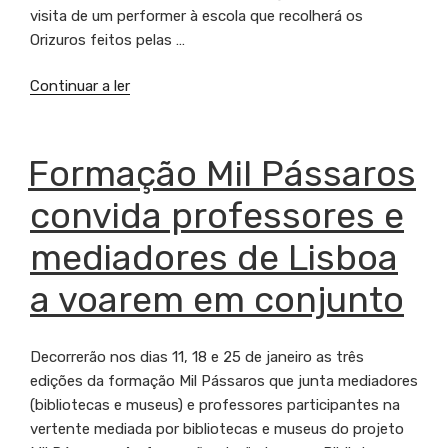
visita de um performer à escola que recolherá os
Orizuros feitos pelas …
Continuar a ler
“Mil
Pássaros
em
Lisboa:
PUBLICADO
Formação Mil Pássaros
EM
Inscrições
convida professores e
abertas”
mediadores de Lisboa
a voarem em conjunto
Decorrerão nos dias 11, 18 e 25 de janeiro as três
edições da formação Mil Pássaros que junta mediadores
(bibliotecas e museus) e professores participantes na
vertente mediada por bibliotecas e museus do projeto