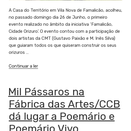
A Casa do Território em Vila Nova de Famalicão, acolheu,
no passado domingo dia 26 de Junho, o primeiro
evento realizado no âmbito da iniciativa ‘Famalicão,
Cidade Orizuro’. O evento contou com a participação de
dois artistas da CMT (Gustavo Paixão e M. Inês Silva)
que guiaram todos os que quiseram construir os seus
orizuros …
Continuar a ler
“Na
Casa
do
Território
PUBLICADO
Mil Pássaros na
EM
em
Fábrica das Artes/CCB
Famalicão”
dá lugar a Poemário e
Poemário Vivo