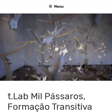
Saltar
Menu
para
o
conteúdo
t.Lab Mil Pássaros,
Formação Transitiva