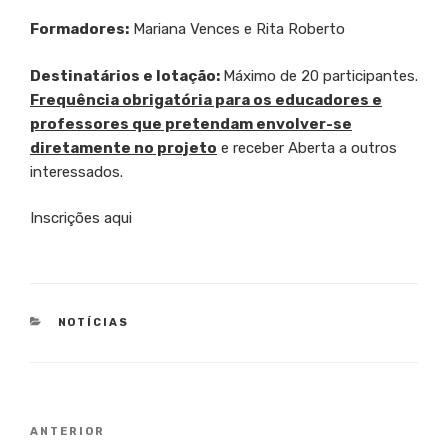
Formadores:
Mariana Vences e Rita Roberto
Destinatários e lotação:
Máximo de 20 participantes.
Frequência obrigatória para os educadores e
professores que pretendam envolver-se
diretamente no projeto
e receber Aberta a outros
interessados.
Inscrições aqui
CATEGORIAS
NOTÍCIAS
Navegação
Conteúdo
ANTERIOR