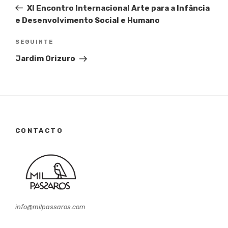
de
anterior
XI Encontro Internacional Arte para a Infância
artigos
e Desenvolvimento Social e Humano
Conteúdo
SEGUINTE
seguinte
Jardim Orizuro
CONTACTO
info@milpassaros.com